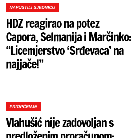
NAPUSTILI SJEDNICU
HDZ reagirao na potez
Capora, Selmanija i Marčinko:
“Licemjerstvo ‘Srđevaca’ na
najjače!”
PRIOPĆENJE
Vlahušić nije zadovoljan s
predloženim proračunom: