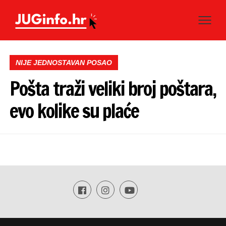
NIJE JEDNOSTAVAN POSAO
Pošta traži veliki broj poštara,
evo kolike su plaće