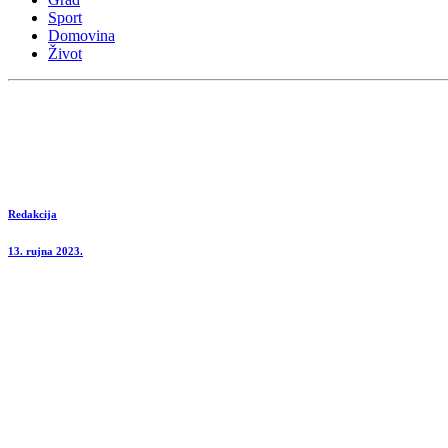
Sport
Domovina
Život
Redakcija
13. rujna 2023.