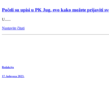
Počeli su upisi u PK Jug, evo kako možete prijaviti s
U......
Nastavite čitati
Redakcija
17. kolovoza 2023.