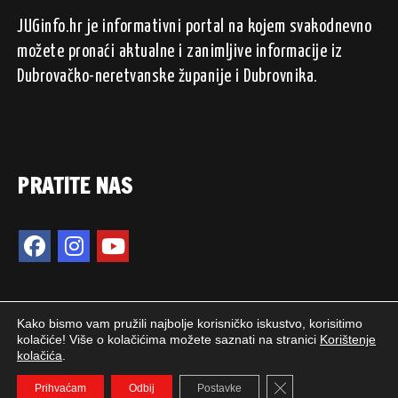
JUGinfo.hr je informativni portal na kojem svakodnevno
možete pronaći aktualne i zanimljive informacije iz
Dubrovačko-neretvanske županije i Dubrovnika.
PRATITE NAS
Kako bismo vam pružili najbolje korisničko iskustvo, korisitimo
kolačiće! Više o kolačićima možete saznati na stranici
Korištenje
kolačića
.
2024. © JUGinfo.hr / Sva prava pridržana.
Close GDPR Cookie 
WEB PEPERIT
Prihvaćam
Odbij
Postavke