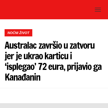
NOĆNI ŽIVOT
Australac završio u zatvoru
jer je ukrao karticu i
‘isplegao’ 72 eura, prijavio ga
Kanađanin