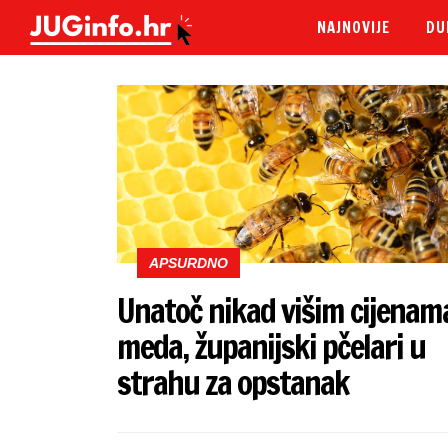
NAJNOVIJE
DU
APSURDNO
Unatoč nikad višim cijenam
meda, županijski pčelari u
strahu za opstanak