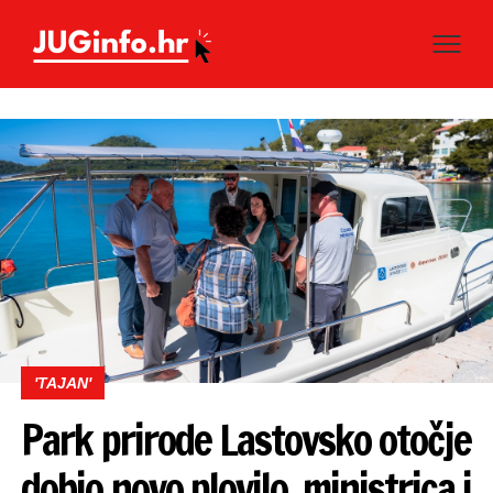
'TAJAN'
Park prirode Lastovsko otočje
dobio novo plovilo, ministrica i