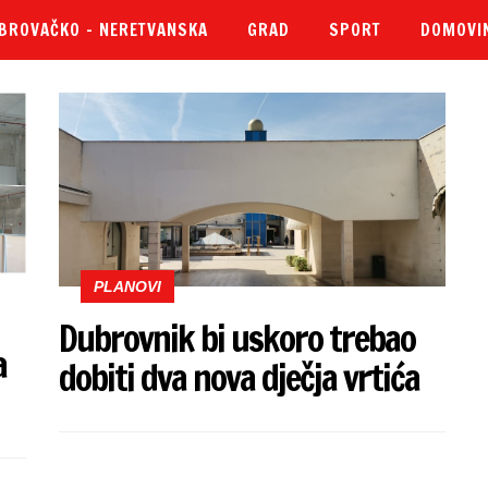
BROVAČKO – NERETVANSKA
GRAD
SPORT
DOMOVI
PLANOVI
Dubrovnik bi uskoro trebao
a
dobiti dva nova dječja vrtića