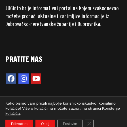
JUGinfo.hr je informativni portal na kojem svakodnevno
možete pronaći aktualne i zanimljive informacije iz
Dubrovačko-neretvanske županije i Dubrovnika.
PRATITE NAS
Kako bismo vam pružili najbolje korisničko iskustvo, korisitimo
kolačiće! Više o kolačićima možete saznati na stranici
Korištenje
kolačića
.
2024. © JUGinfo.hr / Sva prava pridržana.
Close GDPR Cookie 
WEB PEPERIT
Prihvaćam
Odbij
Postavke