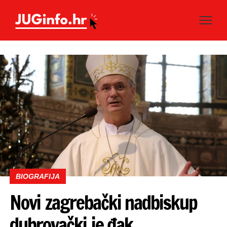
BIOGRAFIJA
Novi zagrebački nadbiskup
dubrovački je đak