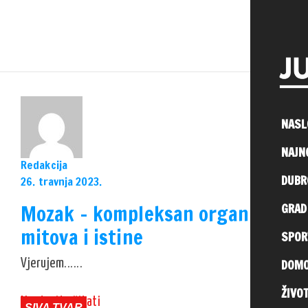
NASL
NASL
NAJN
NAJN
Redakcija
DUBR
DUBR
26. travnja 2023.
Mozak – kompleksan organ pun
GRAD
GRAD
mitova i istine
SPOR
SPOR
DOMO
DOMO
Vjerujem......
ŽIVO
ŽIVO
Nastavite čitati
SIVA TVAR