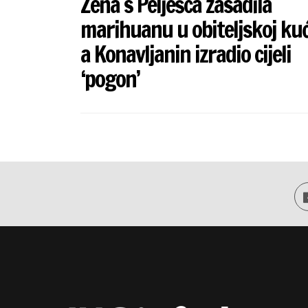
Žena s Pelješca zasadila
marihuanu u obiteljskoj kuć
a Konavljanin izradio cijeli
‘pogon’