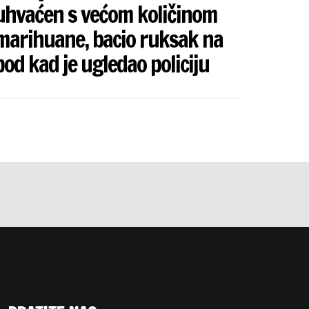
uhvaćen s većom količinom
marihuane, bacio ruksak na
pod kad je ugledao policiju