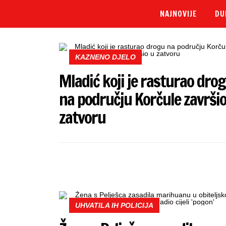
NAJNOVIJE
DU
KAZNENO DJELO
Mladić koji je rasturao dro
na području Korčule završio
zatvoru
UHVATILA IH POLICIJA