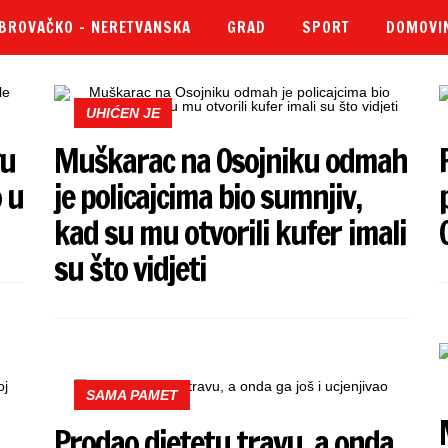
BROVAČKO – NERETVANSKA
GRAD
SPORT
DOMOVI
UHIĆEN JE
gu
Muškarac na Osojniku odmah
 u
je policajcima bio sumnjiv,
kad su mu otvorili kufer imali
su što vidjeti
SAMA PAMET
Prodao djetetu travu, a onda