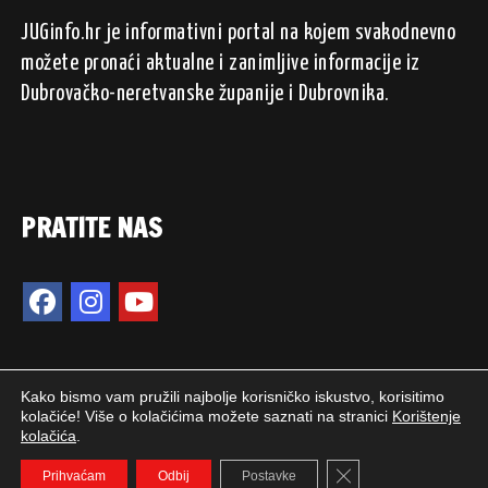
JUGinfo.hr je informativni portal na kojem svakodnevno
možete pronaći aktualne i zanimljive informacije iz
Dubrovačko-neretvanske županije i Dubrovnika.
PRATITE NAS
Kako bismo vam pružili najbolje korisničko iskustvo, korisitimo
kolačiće! Više o kolačićima možete saznati na stranici
Korištenje
kolačića
.
2024. © JUGinfo.hr / Sva prava pridržana.
Close GDPR Cookie 
WEB PEPERIT
Prihvaćam
Odbij
Postavke