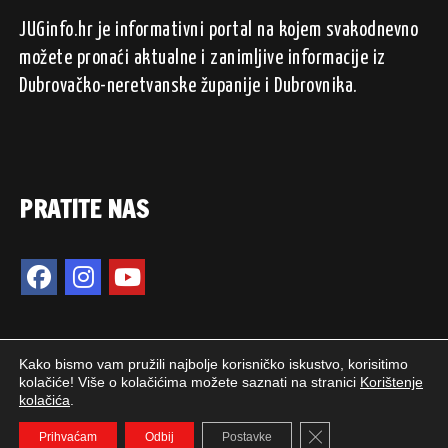
JUGinfo.hr je informativni portal na kojem svakodnevno
možete pronaći aktualne i zanimljive informacije iz
Dubrovačko-neretvanske županije i Dubrovnika.
PRATITE NAS
Kako bismo vam pružili najbolje korisničko iskustvo, korisitimo
kolačiće! Više o kolačićima možete saznati na stranici
Korištenje
kolačića
.
2024. © JUGinfo.hr / Sva prava pridržana.
Close GDPR Cookie 
WEB PEPERIT
Prihvaćam
Odbij
Postavke