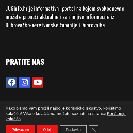
JUGinfo.hr je informativni portal na kojem svakodnevno
možete pronaći aktualne i zanimljive informacije iz
Dubrovačko-neretvanske županije i Dubrovnika.
PRATITE NAS
Kako bismo vam pružili najbolje korisničko iskustvo, korisitimo
kolačiće! Više o kolačićima možete saznati na stranici
Korištenje
kolačića
.
2024. © JUGinfo.hr / Sva prava pridržana.
Close GDPR Cookie 
WEB PEPERIT
Prihvaćam
Odbij
Postavke