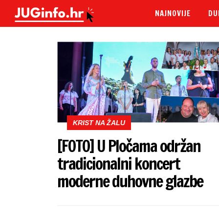
NAJNOVIJE
DU
KRIST NA ŽALU
[FOTO] U Pločama održan
tradicionalni koncert
moderne duhovne glazbe