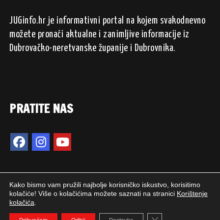
JUGinfo.hr je informativni portal na kojem svakodnevno
možete pronaći aktualne i zanimljive informacije iz
Dubrovačko-neretvanske županije i Dubrovnika.
PRATITE NAS
Kako bismo vam pružili najbolje korisničko iskustvo, korisitimo
kolačiće! Više o kolačićima možete saznati na stranici
Korištenje
kolačića
.
2024. © JUGinfo.hr / Sva prava pridržana.
Close GDPR Cookie 
WEB PEPERIT