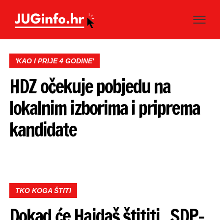
'KAO I PRIJE 4 GODINE'
HDZ očekuje pobjedu na
lokalnim izborima i priprema
kandidate
TKO KOGA ŠTITI
Dokad će Hajdaš štititi „SDP-