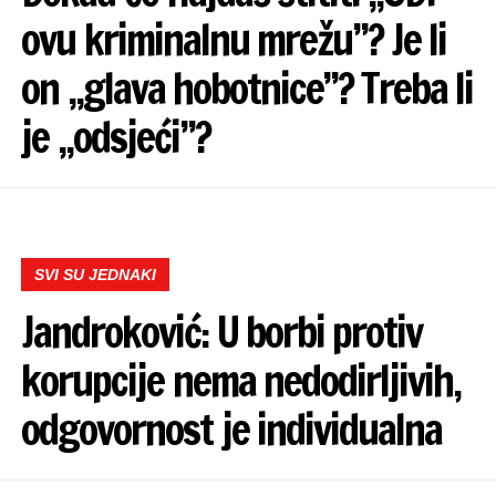
ovu kriminalnu mrežu”? Je li
on „glava hobotnice”? Treba li
je „odsjeći”?
SVI SU JEDNAKI
Jandroković: U borbi protiv
korupcije nema nedodirljivih,
odgovornost je individualna