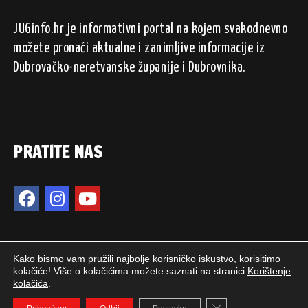
JUGinfo.hr je informativni portal na kojem svakodnevno
možete pronaći aktualne i zanimljive informacije iz
Dubrovačko-neretvanske županije i Dubrovnika.
PRATITE NAS
Kako bismo vam pružili najbolje korisničko iskustvo, korisitimo
kolačiće! Više o kolačićima možete saznati na stranici
Korištenje
kolačića
.
2024. © JUGinfo.hr / Sva prava pridržana.
Close GDPR Cookie 
WEB PEPERIT