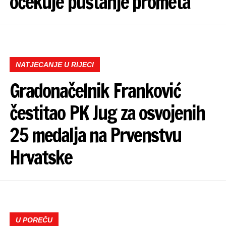
očekuje puštanje prometa
NATJECANJE U RIJECI
Gradonačelnik Franković
čestitao PK Jug za osvojenih
25 medalja na Prvenstvu
Hrvatske
U POREČU