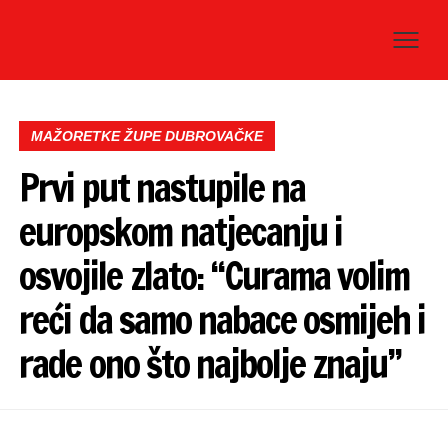
MAŽORETKE ŽUPE DUBROVAČKE
Prvi put nastupile na
europskom natjecanju i
osvojile zlato: “Curama volim
reći da samo nabace osmijeh i
rade ono što najbolje znaju”