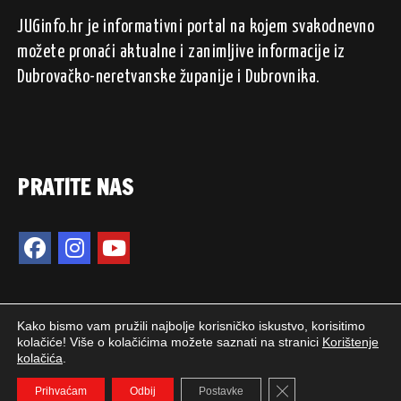
JUGinfo.hr je informativni portal na kojem svakodnevno
možete pronaći aktualne i zanimljive informacije iz
Dubrovačko-neretvanske županije i Dubrovnika.
PRATITE NAS
Kako bismo vam pružili najbolje korisničko iskustvo, korisitimo
kolačiće! Više o kolačićima možete saznati na stranici
Korištenje
kolačića
.
2024. © JUGinfo.hr / Sva prava pridržana.
Close GDPR Cookie 
WEB PEPERIT
Prihvaćam
Odbij
Postavke