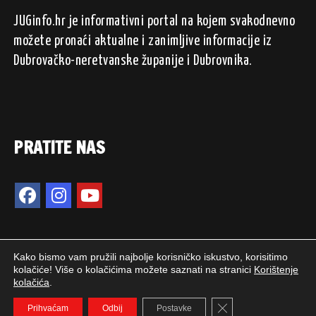
JUGinfo.hr je informativni portal na kojem svakodnevno
možete pronaći aktualne i zanimljive informacije iz
Dubrovačko-neretvanske županije i Dubrovnika.
PRATITE NAS
Kako bismo vam pružili najbolje korisničko iskustvo, korisitimo
kolačiće! Više o kolačićima možete saznati na stranici
Korištenje
kolačića
.
2024. © JUGinfo.hr / Sva prava pridržana.
Close GDPR Cookie 
WEB PEPERIT
Prihvaćam
Odbij
Postavke