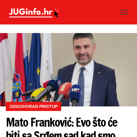
ODGOVORAN PRISTUP
Mato Franković: Evo što će
biti sa Srđem sad kad smo