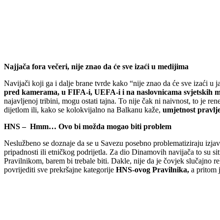
Najjača fora večeri, nije znao da će sve izaći u medijima
Navijači koji ga i dalje brane tvrde kako “nije znao da će sve izaći u 
pred kamerama, u FIFA-i, UEFA-i i na naslovnicama svjetskih m
najavljenoj tribini, mogu ostati tajna. To nije čak ni naivnost, to je r
dijetlom ili, kako se kolokvijalno na Balkanu kaže,
umjetnost pravlj
HNS – Hmm… Ovo bi možda mogao biti problem
Neslužbeno se doznaje da se u Savezu posebno problematiziraju izjave 
pripadnosti ili etničkog podrijetla. Za dio Dinamovih navijača to su si
Pravilnikom, barem bi trebale biti. Dakle, nije da je čovjek slučajno 
povrijediti sve prekršajne kategorije
HNS-ovog Pravilnika,
a pritom 