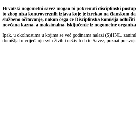
Hrvatski nogometni savez mogao bi pokrenuti disciplinski post
to zbog niza kontroverznih izjava koje je izrekao na članskom d
službeno očitovanje, nakon čega će Disciplinska komisija odlučit
novčana kazna, a maksimalna, isključenje iz nogometne organizac
Ipak, u okolnostima u kojima se već godinama nalazi (S)HNL, zanimlj
domišljat u vrijeđanju svih živih i neživih da te Savez, poznat po svojo