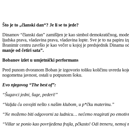
Što je to „članski dan“? Je li se to jede?
Dinamov “članski dan” zamišljen je kao simbol demokratičnog, modern
ljudska prava, vladavina prava, vladavina lopte. Sve je to na papiru i
Branimir centru završio je kao večer u kojoj je predsjednik Dinama od
manje od četiri sata”.
Bobanov izlet u umjetnički performans
Pred punom dvoranom Boban je izgovorio toliku količinu uvreda koje in
nogometna javnost, ostali u potpunom šoku.
Evo njegovog “The best of”:
“Šugavci jedni, šuge, pederi!”
“Valjda ću osvojiti nešto s našim klubom, u p*čku materinu.”
“Ne možemo biti odgovorni za ludnicu… nećemo reagirati po emotiv
“Villar se ponio kao povrijeđena frajla, pčkasto! Odi treneru, nemoj 