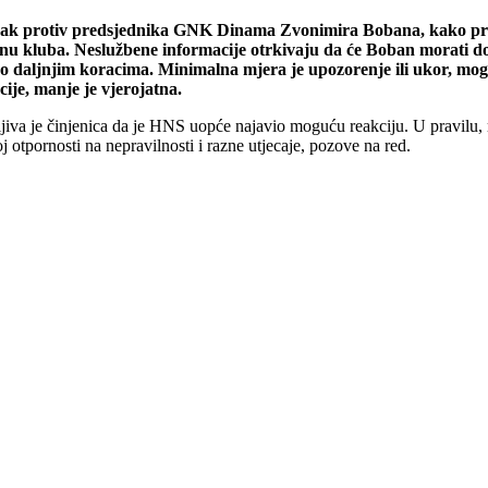
upak protiv predsjednika GNK Dinama Zvonimira Bobana, kako pre
anu kluba. Neslužbene informacije otrkivaju da će Boban morati do
i o daljnjim koracima. Minimalna mjera je upozorenje ili ukor, mog
ije, manje je vjerojatna.
iva je činjenica da je HNS uopće najavio moguću reakciju. U pravilu, 
j otpornosti na nepravilnosti i razne utjecaje, pozove na red.