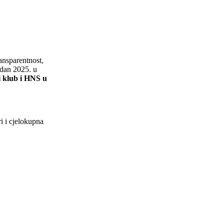
ansparentnost,
 dan 2025. u
i klub i HNS u
i i cjelokupna