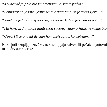
“Kovačević je prvo bio fenomenalan, a sad je p*čka?!”
“Bennaceru nije lako, jedna žena, druga žena, to je takva vjera…”
“Varela je jednom zaspao i rasplakao se. Valjda je igrao igrice…”
“Mišković zadnji može lajati zbog suđenja, znamo kakav je ranije bi
“Govori li se o meni da sam homoseksualac, konspirator…”
Neki ljudi skupljaju značke, neki skupljaju salvete ili pečate u putovn
mamićevske retorike.