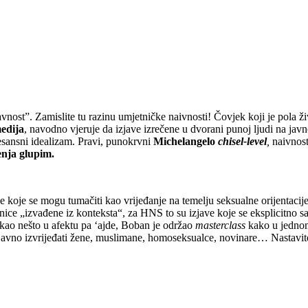
javnost”. Zamislite tu razinu umjetničke naivnosti! Čovjek koji je pola ž
edija
, navodno vjeruje da izjave izrečene u dvorani punoj ljudi na javn
enesansni idealizam. Pravi, punokrvni
Michelangelo
chisel-level
,
naivnost
enja glupim.
koje se mogu tumačiti kao vrijeđanje na temelju seksualne orijentacije
tnice „izvađene iz konteksta“, za HNS to su izjave koje se eksplicitno s
rekao nešto u afektu pa ‘ajde, Boban je održao
masterclass
kako u jedno
javno izvrijeđati žene, muslimane, homoseksualce, novinare… Nastavite