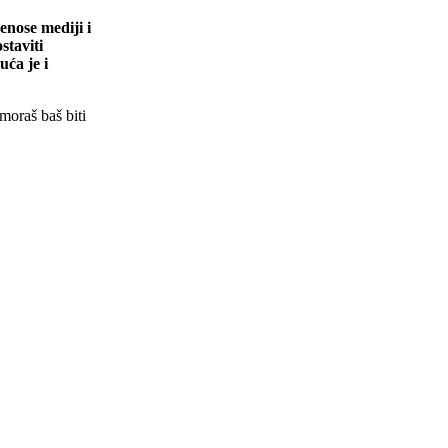
nose mediji i
staviti
uća je i
moraš baš biti