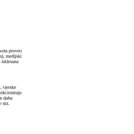
ivota proveo
oj, medijski
 isklesana
, vjerske
ankcioniraju
m dahu
 niz.