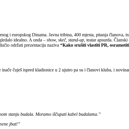
og i europskog Dinama. Javna tribina, 400 mjesta, pitanja članova, tr
zgledalo idealno. A onda –
show, skeč, stand-up,
teatar apsurda. Članski
lučio održati prezentaciju naziva
“Kako srušiti vlastiti PR, osramotit
ače čuješ ispred kladionice u 2 ujutro pa su i članovi kluba, i novinar
nom stanju budala. Moramo iščupati kabel budalama.”
mene jbat!”