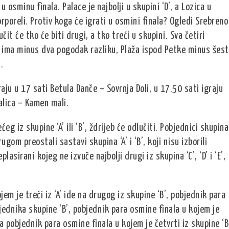
u osminu finala. Palace je najbolji u skupini ‘D’, a Lozica u
Porporeli. Protiv koga će igrati u osmini finala? Ogledi Srebreno
it će tko će biti drugi, a tko treći u skupini. Sva četiri
 ima minus dva pogodak razliku, Plaža ispod Petke minus šest
.
aju u 17 sati Betula Danče – Sovrnja Doli, u 17.50 sati igraju
alica – Kamen mali.
ćeg iz skupine ‘A’ ili ‘B’, ždrijeb će odlučiti. Pobjednici skupina
drugom preostali sastavi skupina ‘A’ i ‘B’, koji nisu izborili
lasirani kojeg ne izvuče najbolji drugi iz skupina ‘C’, ‘D’ i ‘E’,
em je treći iz ‘A’ ide na drugog iz skupine ‘B’, pobjednik para
bjednika skupine ‘B’, pobjednik para osmine finala u kojem je
, a pobjednik para osmine finala u kojem je četvrti iz skupine ‘B