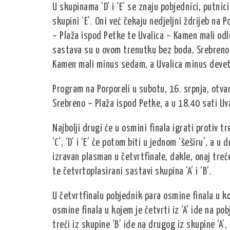
U skupinama ‘D’ i ‘E’ se znaju pobjednici, putnici 
skupini ‘E’. Oni već čekaju nedjeljni ždrijeb na 
– Plaža ispod Petke te Uvalica – Kamen mali odluč
sastava su u ovom trenutku bez boda, Srebreno
Kamen mali minus sedam, a Uvalica minus devet
Program na Porporeli u subotu, 16. srpnja, otvar
Srebreno – Plaža ispod Petke, a u 18.40 sati Uv
Najbolji drugi će u osmini finala igrati protiv tre
‘C’, ‘D’ i ‘E’ će potom biti u jednom ‘šeširu’, a u 
izravan plasman u četvrtfinale, dakle, onaj trećep
te četvrtoplasirani sastavi skupina ‘A’ i ‘B’.
U četvrtfinalu pobjednik para osmine finala u koj
osmine finala u kojem je četvrti iz ‘A’ ide na po
treći iz skupine ‘B’ ide na drugog iz skupine ‘A’