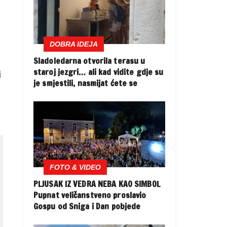
DOBRA IDEJA
Sladoledarna otvorila terasu u
staroj jezgri… ali kad vidite gdje su
i
je smjestili, nasmijat ćete se
FOTO & VIDEO
PLJUSAK IZ VEDRA NEBA KAO SIMBOL
Pupnat veličanstveno proslavio
Gospu od Sniga i Dan pobjede