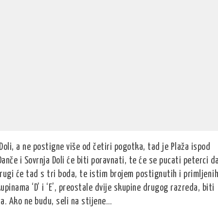
Doli, a ne postigne više od četiri pogotka, tad je Plaža ispod
nče i Sovrnja Doli će biti poravnati, te će se pucati peterci d
 drugi će tad s tri boda, te istim brojem postignutih i primljeni
upinama ‘D’ i ‘E’, preostale dvije skupine drugog razreda, biti
la. Ako ne budu, seli na stijene…