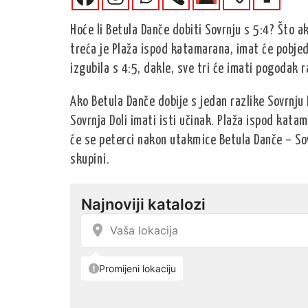
Hoće li Betula Danče dobiti Sovrnju s 5:4? Što ak
treća je Plaža ispod katamarana, imat će pobjed
izgubila s 4:5, dakle, sve tri će imati pogodak ra
Ako Betula Danče dobije s jedan razlike Sovrnju
Sovrnja Doli imati isti učinak. Plaža ispod kata
će se peterci nakon utakmice Betula Danče – Sovrn
skupini.