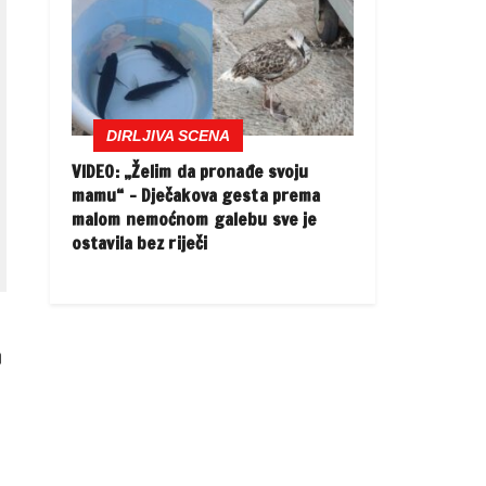
DIRLJIVA SCENA
VIDEO: „Želim da pronađe svoju
mamu“ – Dječakova gesta prema
malom nemoćnom galebu sve je
ostavila bez riječi
a
h