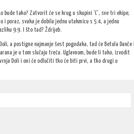
o bude tako? Zatvorit će se krug u skupini ‘C’, sve tri ekipe,
u i poraz, svaka je dobila jednu utakmicu s 5:4, a jednu
zliku 9:9. I što tad? Ždrijeb.
 Doli, a postigne najmanje šest pogodaka, tad će Betula Danče 
marana je u tom slučaju treća. Uglavnom, bude li tako, izvodit
ja Doli i oni će odlučiti tko će biti prvi, a tko drugi u