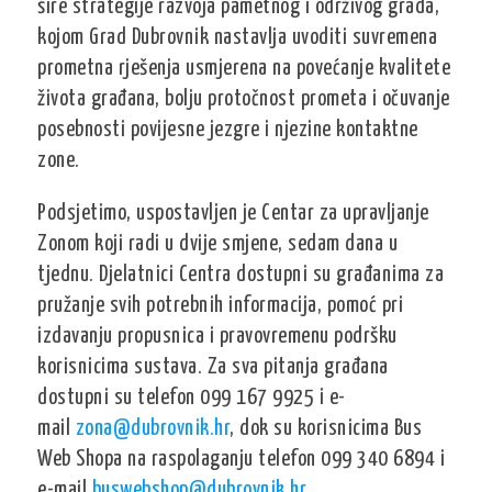
šire strategije razvoja pametnog i održivog grada,
kojom Grad Dubrovnik nastavlja uvoditi suvremena
prometna rješenja usmjerena na povećanje kvalitete
života građana, bolju protočnost prometa i očuvanje
posebnosti povijesne jezgre i njezine kontaktne
zone.
Podsjetimo, uspostavljen je Centar za upravljanje
Zonom koji radi u dvije smjene, sedam dana u
tjednu. Djelatnici Centra dostupni su građanima za
pružanje svih potrebnih informacija, pomoć pri
izdavanju propusnica i pravovremenu podršku
korisnicima sustava. Za sva pitanja građana
dostupni su telefon 099 167 9925 i e-
mail
zona@dubrovnik.hr
, dok su korisnicima Bus
Web Shopa na raspolaganju telefon 099 340 6894 i
e-mail
buswebshop@dubrovnik.hr
.