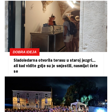
DOBRA IDEJA
Sladoledarna otvorila terasu u staroj jezgri…
ali kad vidite gdje su je smjestili, nasmijat ćete
se