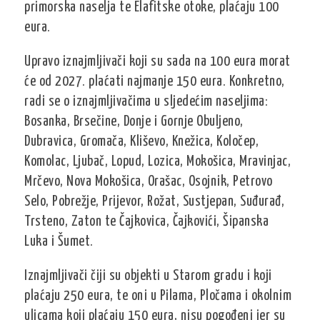
primorska naselja te Elafitske otoke, plaćaju 100
eura.
Upravo iznajmljivači koji su sada na 100 eura morat
će od 2027. plaćati najmanje 150 eura. Konkretno,
radi se o iznajmljivačima u sljedećim naseljima:
Bosanka, Brsečine, Donje i Gornje Obuljeno,
Dubravica, Gromača, Kliševo, Knežica, Koločep,
Komolac, Ljubač, Lopud, Lozica, Mokošica, Mravinjac,
Mrčevo, Nova Mokošica, Orašac, Osojnik, Petrovo
Selo, Pobrežje, Prijevor, Rožat, Sustjepan, Suđurađ,
Trsteno, Zaton te Čajkovica, Čajkovići, Šipanska
Luka i Šumet.
Iznajmljivači čiji su objekti u Starom gradu i koji
plaćaju 250 eura, te oni u Pilama, Pločama i okolnim
ulicama koji plaćaju 150 eura, nisu pogođeni jer su