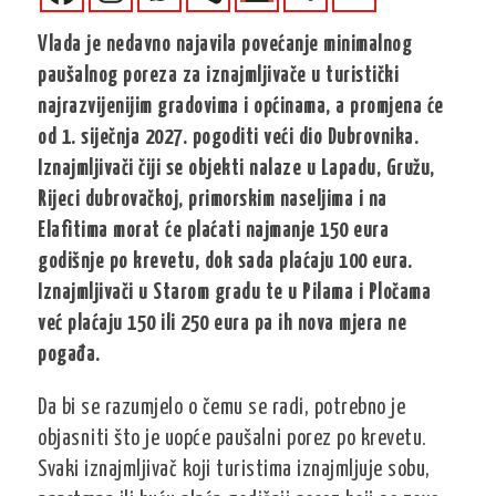
Vlada je nedavno najavila povećanje minimalnog
paušalnog poreza za iznajmljivače u turistički
najrazvijenijim gradovima i općinama, a promjena će
od 1. siječnja 2027. pogoditi veći dio Dubrovnika.
Iznajmljivači čiji se objekti nalaze u Lapadu, Gružu,
Rijeci dubrovačkoj, primorskim naseljima i na
Elafitima morat će plaćati najmanje 150 eura
godišnje po krevetu, dok sada plaćaju 100 eura.
Iznajmljivači u Starom gradu te u Pilama i Pločama
već plaćaju 150 ili 250 eura pa ih nova mjera ne
pogađa.
Da bi se razumjelo o čemu se radi, potrebno je
objasniti što je uopće paušalni porez po krevetu.
Svaki iznajmljivač koji turistima iznajmljuje sobu,