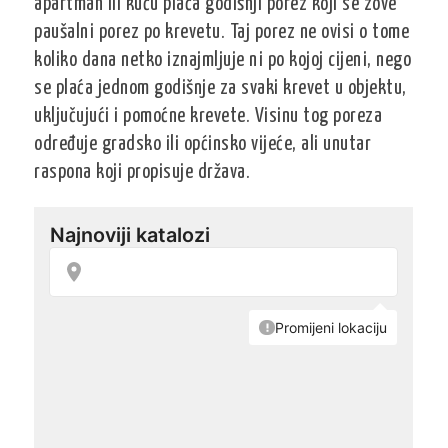
apartman ili kuću plaća godišnji porez koji se zove
paušalni porez po krevetu. Taj porez ne ovisi o tome
koliko dana netko iznajmljuje ni po kojoj cijeni, nego
se plaća jednom godišnje za svaki krevet u objektu,
uključujući i pomoćne krevete. Visinu tog poreza
određuje gradsko ili općinsko vijeće, ali unutar
raspona koji propisuje država.