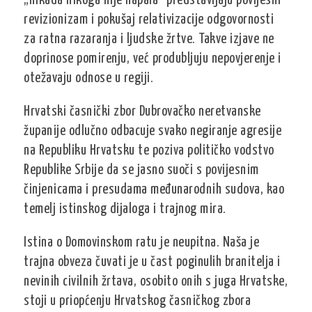
„nikada nikoga nije napala“ predstavljaju povijesni
revizionizam i pokušaj relativizacije odgovornosti
za ratna razaranja i ljudske žrtve. Takve izjave ne
doprinose pomirenju, već produbljuju nepovjerenje i
otežavaju odnose u regiji.
Hrvatski časnički zbor Dubrovačko neretvanske
županije odlučno odbacuje svako negiranje agresije
na Republiku Hrvatsku te poziva političko vodstvo
Republike Srbije da se jasno suoči s povijesnim
činjenicama i presudama međunarodnih sudova, kao
temelj istinskog dijaloga i trajnog mira.
Istina o Domovinskom ratu je neupitna. Naša je
trajna obveza čuvati je u čast poginulih branitelja i
nevinih civilnih žrtava, osobito onih s juga Hrvatske,
stoji u priopćenju Hrvatskog časničkog zbora