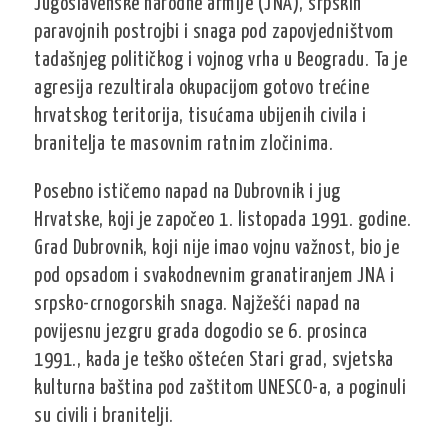
Jugoslavenske narodne armije (JNA), srpskih
paravojnih postrojbi i snaga pod zapovjedništvom
tadašnjeg političkog i vojnog vrha u Beogradu. Ta je
agresija rezultirala okupacijom gotovo trećine
hrvatskog teritorija, tisućama ubijenih civila i
branitelja te masovnim ratnim zločinima.
Posebno ističemo napad na Dubrovnik i jug
Hrvatske, koji je započeo 1. listopada 1991. godine.
Grad Dubrovnik, koji nije imao vojnu važnost, bio je
pod opsadom i svakodnevnim granatiranjem JNA i
srpsko-crnogorskih snaga. Najžešći napad na
povijesnu jezgru grada dogodio se 6. prosinca
1991., kada je teško oštećen Stari grad, svjetska
kulturna baština pod zaštitom UNESCO-a, a poginuli
su civili i branitelji.