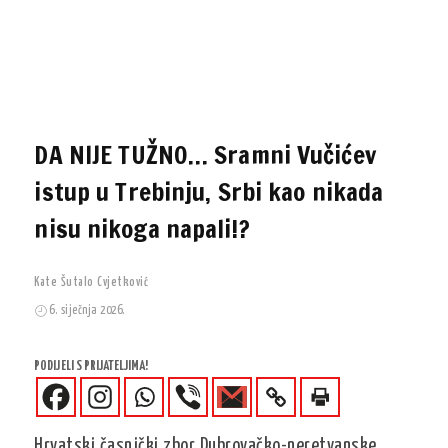
DA NIJE TUŽNO… Sramni Vučićev
istup u Trebinju, Srbi kao nikada
nisu nikoga napali!?
Kate Šutalo Cvjetković
6. siječnja 2026.
PODIJELI S PRIJATELJIMA!
Hrvatski časnički zbor Dubrovačko-neretvanske