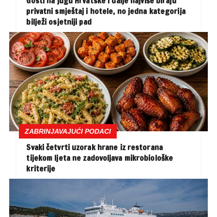
Gosti na jugu Hrvatske i dalje najviše biraju
privatni smještaj i hotele, no jedna kategorija
bilježi osjetniji pad
ZABRINJAVAJUĆI PODACI
Svaki četvrti uzorak hrane iz restorana
tijekom ljeta ne zadovoljava mikrobiološke
kriterije