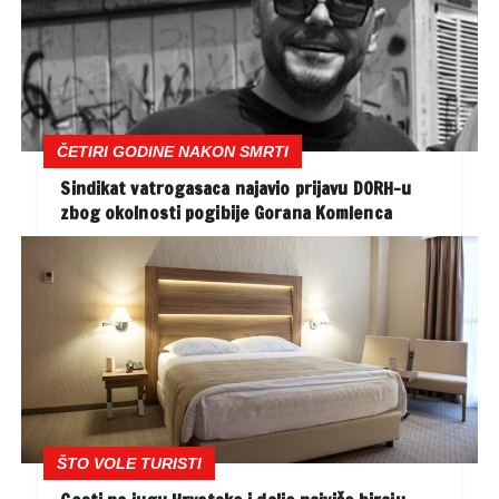
ČETIRI GODINE NAKON SMRTI
Sindikat vatrogasaca najavio prijavu DORH-u
zbog okolnosti pogibije Gorana Komlenca
ŠTO VOLE TURISTI