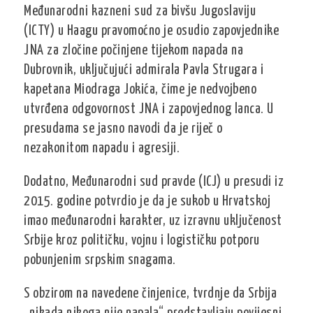
Međunarodni kazneni sud za bivšu Jugoslaviju
(ICTY) u Haagu pravomoćno je osudio zapovjednike
JNA za zločine počinjene tijekom napada na
Dubrovnik, uključujući admirala Pavla Strugara i
kapetana Miodraga Jokića, čime je nedvojbeno
utvrđena odgovornost JNA i zapovjednog lanca. U
presudama se jasno navodi da je riječ o
nezakonitom napadu i agresiji.
Dodatno, Međunarodni sud pravde (ICJ) u presudi iz
2015. godine potvrdio je da je sukob u Hrvatskoj
imao međunarodni karakter, uz izravnu uključenost
Srbije kroz političku, vojnu i logističku potporu
pobunjenim srpskim snagama.
S obzirom na navedene činjenice, tvrdnje da Srbija