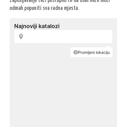
zapošljavanje teći postupno te da dom neće moći
odmah popuniti sva radna mjesta.