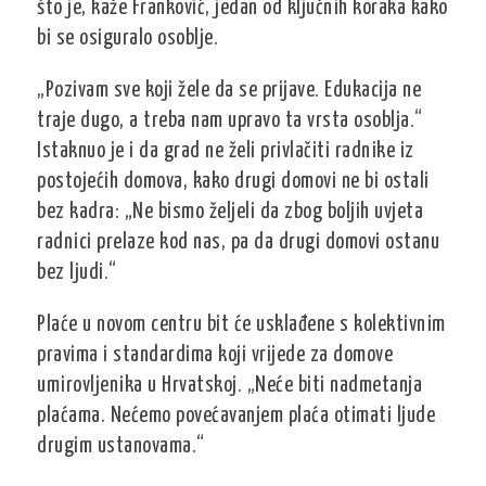
što je, kaže Franković, jedan od ključnih koraka kako
bi se osiguralo osoblje.
„Pozivam sve koji žele da se prijave. Edukacija ne
traje dugo, a treba nam upravo ta vrsta osoblja.“
Istaknuo je i da grad ne želi privlačiti radnike iz
postojećih domova, kako drugi domovi ne bi ostali
bez kadra:
„Ne bismo željeli da zbog boljih uvjeta
radnici prelaze kod nas, pa da drugi domovi ostanu
bez ljudi.“
Plaće u novom centru bit će usklađene s kolektivnim
pravima i standardima koji vrijede za domove
umirovljenika u Hrvatskoj.
„Neće biti nadmetanja
plaćama. Nećemo povećavanjem plaća otimati ljude
drugim ustanovama.“