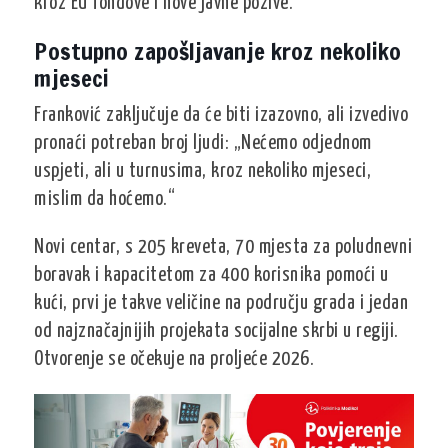
kroz EU fondove i nove javne pozive.
Postupno zapošljavanje kroz nekoliko
mjeseci
Franković zaključuje da će biti izazovno, ali izvedivo
pronaći potreban broj ljudi:
„Nećemo odjednom
uspjeti, ali u turnusima, kroz nekoliko mjeseci,
mislim da hoćemo.“
Novi centar, s 205 kreveta, 70 mjesta za poludnevni
boravak i kapacitetom za 400 korisnika pomoći u
kući, prvi je takve veličine na području grada i jedan
od najznačajnijih projekata socijalne skrbi u regiji.
Otvorenje se očekuje na proljeće 2026.