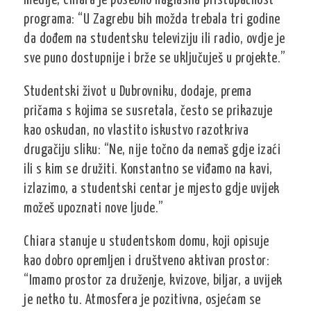
medije, Chiara je posebno naglasila pristupačnost
programa: “U Zagrebu bih možda trebala tri godine
da dođem na studentsku televiziju ili radio, ovdje je
sve puno dostupnije i brže se uključuješ u projekte.”
Studentski život u Dubrovniku, dodaje, prema
pričama s kojima se susretala, često se prikazuje
kao oskudan, no vlastito iskustvo razotkriva
drugačiju sliku: “Ne, nije točno da nemaš gdje izaći
ili s kim se družiti. Konstantno se viđamo na kavi,
izlazimo, a studentski centar je mjesto gdje uvijek
možeš upoznati nove ljude.”
Chiara stanuje u studentskom domu, koji opisuje
kao dobro opremljen i društveno aktivan prostor:
“Imamo prostor za druženje, kvizove, biljar, a uvijek
je netko tu. Atmosfera je pozitivna, osjećam se