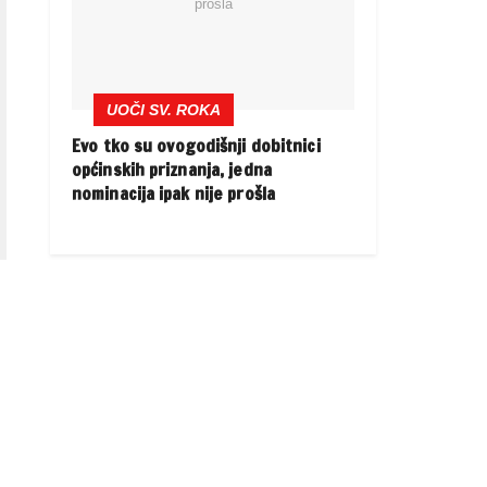
UOČI SV. ROKA
Evo tko su ovogodišnji dobitnici
općinskih priznanja, jedna
nominacija ipak nije prošla