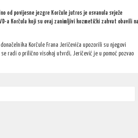
no od povijesne jezgre Korčule jutros je osvanula svježe
D-a Korčula koji su ovaj zanimljivi kozmetički zahvat obavili n
donačelnika Korčule Frana Jeričevića upozorili su njegovi
se radi o prilično visokoj utvrdi, Jeričević je u pomoć pozvao