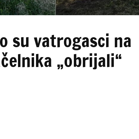
o su vatrogasci na
elnika „obrijali“