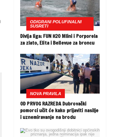
a
ODIGRANI POLUFINALNI
SUSRETI
Divlja liga: FUN H2O Mlini i Porporela
za zlato, Elita i Bellevue za broncu
NOVA PRAVILA
OD PRVOG RAZREDA Dubrovački
pomorci učit će kako prijaviti nasilje
i uznemiravanje na brodu