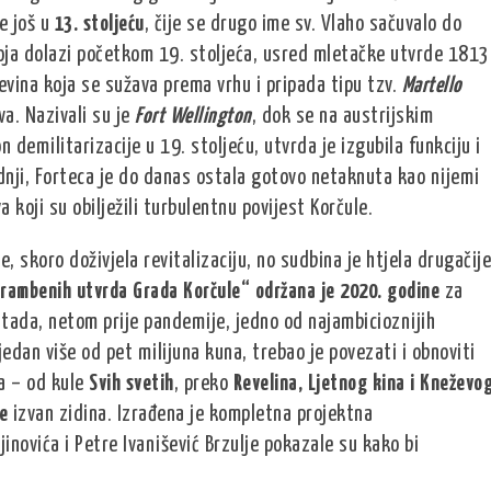
e još u
13. stoljeću
, čije se drugo ime sv. Vlaho sačuvalo do
ja dolazi početkom 19. stoljeća, usred mletačke utvrde 1813
evina koja se sužava prema vrhu i pripada tipu tzv.
Martello
va. Nazivali su je
Fort Wellington
, dok se na austrijskim
 demilitarizacije u 19. stoljeću, utvrda je izgubila funkciju i
dnji, Forteca je do danas ostala gotovo netaknuta kao nijemi
a koji su obilježili turbulentnu povijest Korčule.
, skoro doživjela revitalizaciju, no sudbina je htjela drugačije
brambenih utvrda Grada Korčule“ održana je 2020. godine
za
 tada, netom prije pandemije, jedno od najambicioznijih
jedan više od pet milijuna kuna, trebao je povezati i obnoviti
da – od kule
Svih svetih
, preko
Revelina, Ljetnog kina i Kneževo
e
izvan zidina. Izrađena je kompletna projektna
inovića i Petre Ivanišević Brzulje pokazale su kako bi