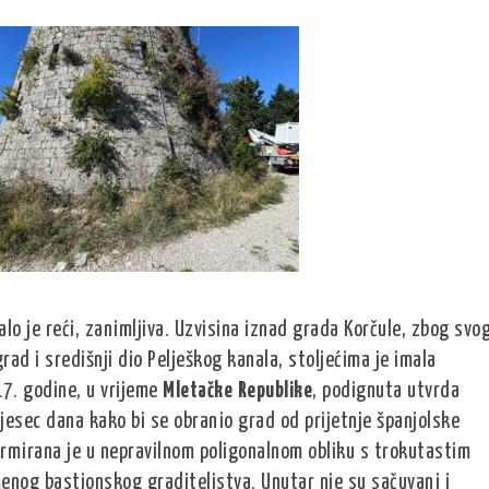
alo je reći, zanimljiva. Uzvisina iznad grada Korčule, zbog svo
rad i središnji dio Pelješkog kanala, stoljećima je imala
17. godine, u vrijeme
Mletačke Republike
, podignuta utvrda
esec dana kako bi se obranio grad od prijetnje španjolske
rmirana je u nepravilnom poligonalnom obliku s trokutastim
enog bastionskog graditeljstva. Unutar nje su sačuvani i