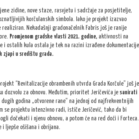
jene zidine, nove staze, rasvjetu i sadržaje za posjetitelje,
znatljivijih korčulanskih simbola. Iako je projekt izazvao
 realiziran. Nekadašnji gradonačelnik Fabris još je ranije
bore.
Promjenom gradske vlasti 2021. godine,
aktivnosti na
ce i ostalih kula ostala je tek na razini izrađene dokumentacije
k zjapi u središtu grada.
ojekt “Revitalizacije obrambenih utvrda Grada Korčule” još je
ku dozvolu za obnovu. Međutim, prioritet Jeričevića je
sanirati
 dugih godina „otvorene rane“ na jednoj od najfrekventnijih
se projektu intenzivno radi, ističe Jeričević, tako da bi
ogli dočekati i njenu obnovu, a potom će na red doći i Forteca.
i ljepše ošišana i obrijana.