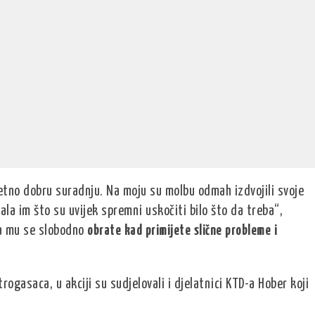
no dobru suradnju. Na moju su molbu odmah izdvojili svoje
hvala im što su uvijek spremni uskočiti bilo što da treba“,
da mu se slobodno
obrate kad primijete slične probleme i
rogasaca, u akciji su sudjelovali i djelatnici KTD-a Hober koji