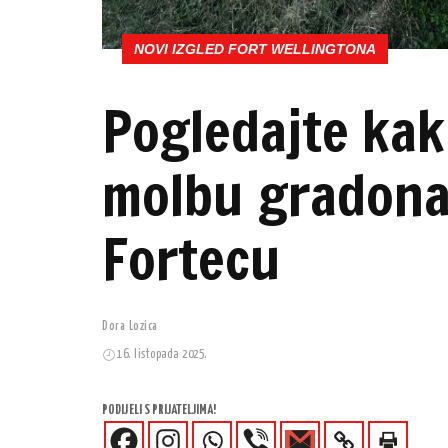
NOVI IZGLED FORT WELLINGTONA
Pogledajte kak
molbu gradonač
Fortecu
Dora Lozica
16. listopada 2025.
PODIJELI S PRIJATELJIMA!