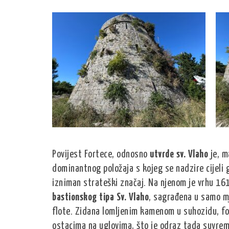
Povijest Fortece, odnosno
utvrde sv. Vlaho
je, m
dominantnog položaja s kojeg se nadzire cijeli g
izniman strateški značaj. Na njenom je vrhu 16
bastionskog tipa Sv. Vlaho
, sagrađena u samo mj
flote. Zidana lomljenim kamenom u suhozidu, fo
ostacima na uglovima, što je odraz tada suvrem