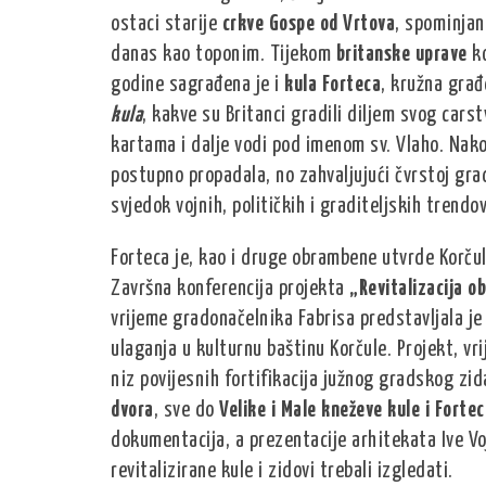
ostaci starije
crkve Gospe od Vrtova
, spominjan
danas kao toponim. Tijekom
britanske uprave
ko
godine sagrađena je i
kula Forteca
, kružna građ
kula
, kakve su Britanci gradili diljem svog carst
kartama i dalje vodi pod imenom sv. Vlaho. Nakon
postupno propadala, no zahvaljujući čvrstoj gra
svjedok vojnih, političkih i graditeljskih trendov
Forteca je, kao i druge obrambene utvrde Korčule
Završna konferencija projekta
„Revitalizacija o
vrijeme gradonačelnika Fabrisa predstavljala je
ulaganja u kulturnu baštinu Korčule. Projekt, vri
niz povijesnih fortifikacija južnog gradskog zi
dvora
, sve do
Velike i Male kneževe kule i Fortec
dokumentacija, a prezentacije arhitekata Ive Voj
revitalizirane kule i zidovi trebali izgledati.