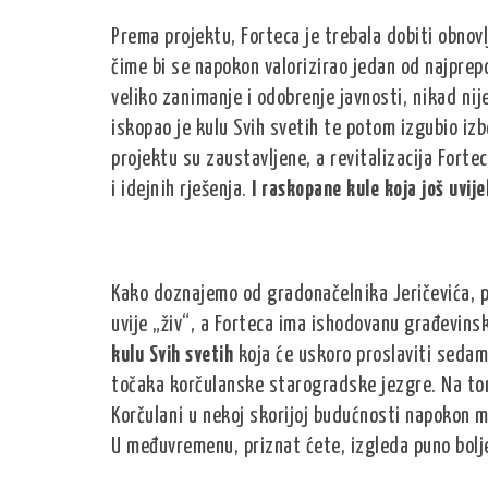
Prema projektu, Forteca je trebala dobiti obnovl
čime bi se napokon valorizirao jedan od najprepo
veliko zanimanje i odobrenje javnosti, nikad nije
iskopao je kulu Svih svetih te potom izgubio iz
projektu su zaustavljene, a revitalizacija Forte
i idejnih rješenja.
I raskopane kule koja još uvije
Kako doznajemo od gradonačelnika Jeričevića, pr
uvije „živ“, a Forteca ima ishodovanu građevins
kulu Svih svetih
koja će uskoro proslaviti sedam
točaka korčulanske starogradske jezgre. Na tom 
Korčulani u nekoj skorijoj budućnosti napokon m
U međuvremenu, priznat ćete, izgleda puno bolje 