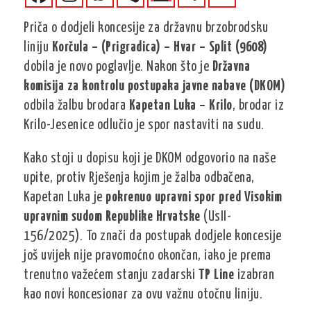
Priča o dodjeli koncesije za državnu brzobrodsku
liniju
Korčula – (Prigradica) – Hvar – Split (9608)
dobila je novo poglavlje. Nakon što je
Državna
komisija za kontrolu postupaka javne nabave (DKOM)
odbila žalbu brodara
Kapetan Luka – Krilo
, brodar iz
Krilo-Jesenice odlučio je spor nastaviti na sudu.
Kako stoji u dopisu koji je DKOM odgovorio na naše
upite, protiv Rješenja kojim je žalba odbačena,
Kapetan Luka je
pokrenuo upravni spor pred Visokim
upravnim sudom Republike Hrvatske
(UsII-
156/2025). To znači da postupak dodjele koncesije
još uvijek nije pravomoćno okončan, iako je prema
trenutno važećem stanju zadarski
TP Line
izabran
kao novi koncesionar za ovu važnu otočnu liniju.