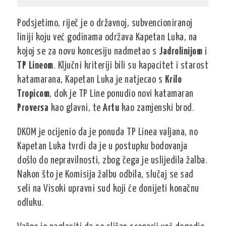
Podsjetimo, riječ je o državnoj, subvencioniranoj
liniji koju već godinama održava Kapetan Luka, na
kojoj se za novu koncesiju nadmetao s
Jadrolinijom
i
TP Lineom
. Ključni kriteriji bili su kapacitet i starost
katamarana, Kapetan Luka je natjecao s
Krilo
Tropicom
, dok je TP Line ponudio novi katamaran
Proversa
kao glavni, te
Artu
kao zamjenski brod.
DKOM je ocijenio da je ponuda TP Linea valjana, no
Kapetan Luka tvrdi da je u postupku bodovanja
došlo do nepravilnosti, zbog čega je uslijedila žalba.
Nakon što je Komisija žalbu odbila, slučaj se sad
seli na Visoki upravni sud koji će donijeti konačnu
odluku.