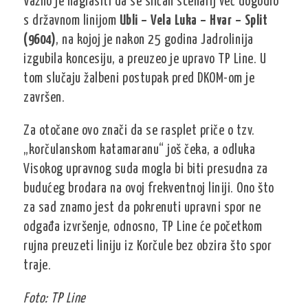
Važno je naglasiti da se sličan scenarij već dogodio
s državnom linijom
Ubli – Vela Luka – Hvar – Split
(9604)
, na kojoj je nakon 25 godina Jadrolinija
izgubila koncesiju, a preuzeo je upravo TP Line. U
tom slučaju žalbeni postupak pred DKOM-om je
završen.
Za otočane ovo znači da se rasplet priče o tzv.
„korčulanskom katamaranu“ još čeka, a odluka
Visokog upravnog suda mogla bi biti presudna za
budućeg brodara na ovoj frekventnoj liniji. Ono što
za sad znamo jest da pokrenuti upravni spor ne
odgađa izvršenje, odnosno, TP Line će početkom
rujna preuzeti liniju iz Korčule bez obzira što spor
traje.
Foto: TP Line