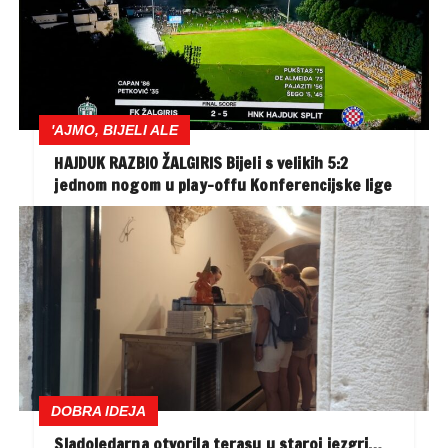
'AJMO, BIJELI ALE
HAJDUK RAZBIO ŽALGIRIS Bijeli s velikih 5:2
jednom nogom u play-offu Konferencijske lige
DOBRA IDEJA
Sladoledarna otvorila terasu u staroj jezgri…