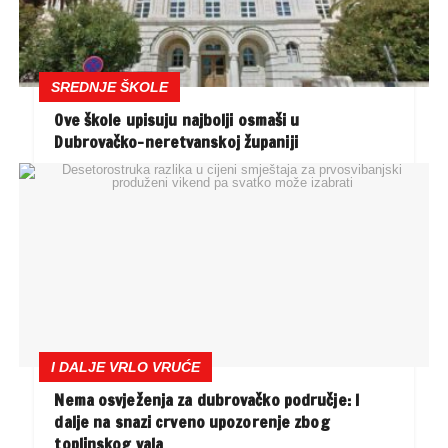
SREDNJE ŠKOLE
Ove škole upisuju najbolji osmaši u
Dubrovačko-neretvanskoj županiji
I DALJE VRLO VRUĆE
Nema osvježenja za dubrovačko područje: I
dalje na snazi crveno upozorenje zbog
toplinskog vala