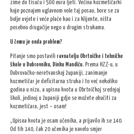
zime do tisuću i 500 eura ljeti. Većina kozmetičarki
koje poznajem uglavnom vole taj posao, bore se za
bolje uvjete i veće plaće kao i za klijente, ništa
posebno drugačije nego u drugim strukama.
U čemu je onda problem?
Pitanje smo postavili
ravnatelju Obrtničke i tehničke
škole u Dubrovniku, Dinku Mandiću.
Prema HZZ-u, u
Dubrovačko-neretvanskoj županiji, zanimanje
kozmetičar je deficitarna struka i to već nekoliko
godina u nizu, a upisna kvota u Obrtničkoj srednjoj
školi, jedinoj u županiji gdje se možete obučiti za
kozmetičara, jest – osam!
„Upisna kvota je osam učenika, a prijavilo ih se 140.
Od tih 140, čak 20 učenika je navelo smjer