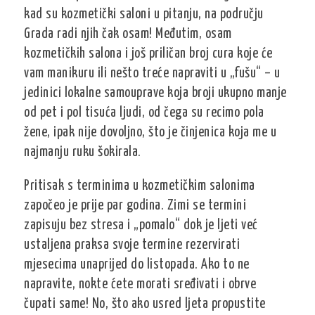
kad su kozmetički saloni u pitanju, na području
Grada radi njih čak osam! Međutim, osam
kozmetičkih salona i još priličan broj cura koje će
vam manikuru ili nešto treće napraviti u „fušu“ – u
jedinici lokalne samouprave koja broji ukupno manje
od pet i pol tisuća ljudi, od čega su recimo pola
žene, ipak nije dovoljno, što je činjenica koja me u
najmanju ruku šokirala.
Pritisak s terminima u kozmetičkim salonima
započeo je prije par godina. Zimi se termini
zapisuju bez stresa i „pomalo“ dok je ljeti već
ustaljena praksa svoje termine rezervirati
mjesecima unaprijed do listopada. Ako to ne
napravite, nokte ćete morati sređivati i obrve
čupati same! No, što ako usred ljeta propustite