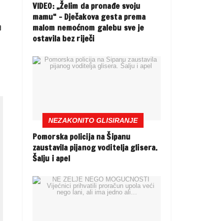
VIDEO: „Želim da pronađe svoju
mamu“ – Dječakova gesta prema
malom nemoćnom galebu sve je
a
ostavila bez riječi
NEZAKONITO GLISIRANJE
Pomorska policija na Šipanu
zaustavila pijanog voditelja glisera.
Šalju i apel