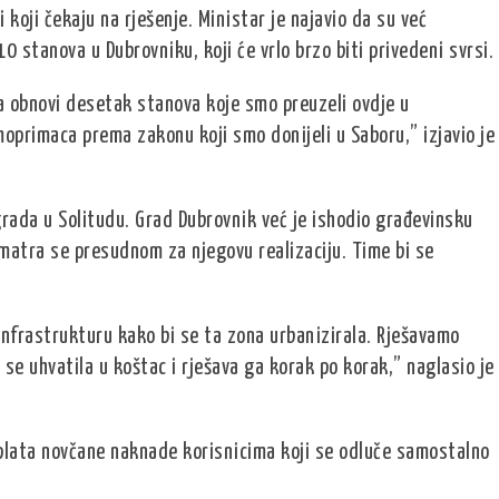
 koji čekaju na rješenje. Ministar je najavio da su već
0 stanova u Dubrovniku, koji će vrlo brzo biti privedeni svrsi.
a obnovi desetak stanova koje smo preuzeli ovdje u
moprimaca prema zakonu koji smo donijeli u Saboru,” izjavio je
rada u Solitudu. Grad Dubrovnik već je ishodio građevinsku
matra se presudnom za njegovu realizaciju. Time bi se
infrastrukturu kako bi se ta zona urbanizirala. Rješavamo
 se uhvatila u koštac i rješava ga korak po korak,” naglasio je
lata novčane naknade korisnicima koji se odluče samostalno