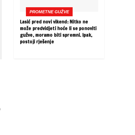
PROMETNE GUŽVE
Lasić pred novi vikend: Nitko ne
može predvidjeti hoće li se ponoviti
gužve, moramo biti spremni. Ipak,
postoji rješenje
o