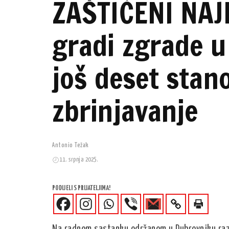
ZAŠTIĆENI NAJ
gradi zgrade u
još deset stan
zbrinjavanje
Antonio Težak
11. srpnja 2025.
PODIJELI S PRIJATELJIMA!