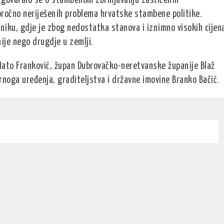
govaralo se o stambenom zbrinjavanju zaštićenih
oročno neriješenih problema hrvatske stambene politike.
niku, gdje je zbog nedostatka stanova i iznimno visokih cijen
ije nego drugdje u zemlji.
Mato Franković, župan Dubrovačko-neretvanske županije Blaž
noga uređenja, graditeljstva i državne imovine Branko Bačić.