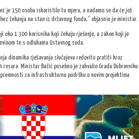
ć je 150 osoba iskoristilo tu mjeru, a nadamo se da će još
 bez čekanja na stan iz državnog fonda,” objasnio je ministar.
ji oko 1.300 korisnika koji čekaju rješenje, a zakon koji je
evinom te s odlukama Ustavnog suda.
ljnja dinamika rješavanja slučajeva redovito pratiti kroz
ih resora. Ministar Bačić posebno je zahvalio Gradu Dubrovniku
a spremnosti za infrastrukturnu podršku u novim projektima