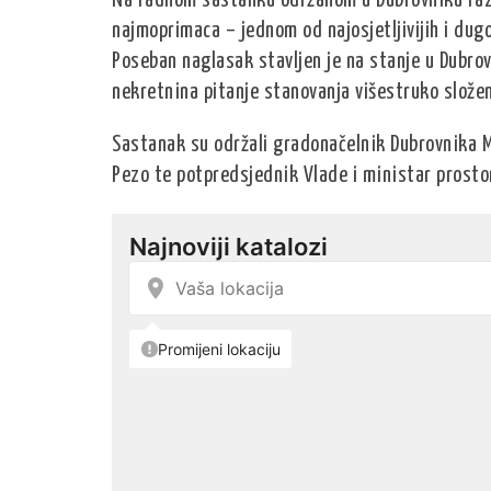
Na radnom sastanku održanom u Dubrovniku raz
najmoprimaca – jednom od najosjetljivijih i dug
Poseban naglasak stavljen je na stanje u Dubrov
nekretnina pitanje stanovanja višestruko složen
Sastanak su održali gradonačelnik Dubrovnika 
Pezo te potpredsjednik Vlade i ministar prostor