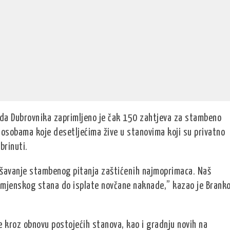
ada Dubrovnika zaprimljeno je čak 150 zahtjeva za stambeno
o osobama koje desetljećima žive u stanovima koji su privatno
brinuti.
ešavanje stambenog pitanja zaštićenih najmoprimaca. Naš
amjenskog stana do isplate novčane naknade,” kazao je Brank
će kroz obnovu postojećih stanova, kao i gradnju novih na