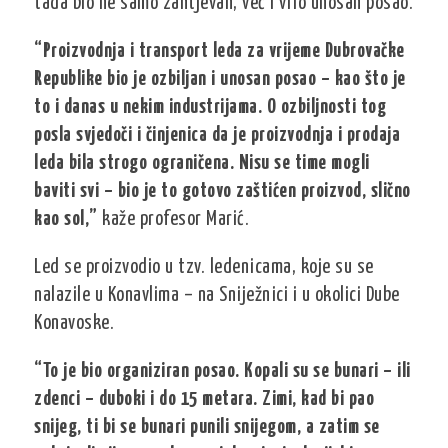
tada bio ne samo zahtjevan, već i vrlo unosan posao.
“Proizvodnja i transport leda za vrijeme Dubrovačke
Republike bio je ozbiljan i unosan posao – kao što je
to i danas u nekim industrijama. O ozbiljnosti tog
posla svjedoči i činjenica da je proizvodnja i prodaja
leda bila strogo ograničena. Nisu se time mogli
baviti svi – bio je to gotovo zaštićen proizvod, slično
kao sol,”
kaže profesor Marić.
Led se proizvodio u tzv. ledenicama, koje su se
nalazile u Konavlima – na Sniježnici i u okolici Dube
Konavoske.
“To je bio organiziran posao. Kopali su se bunari – ili
zdenci – duboki i do 15 metara. Zimi, kad bi pao
snijeg, ti bi se bunari punili snijegom, a zatim se