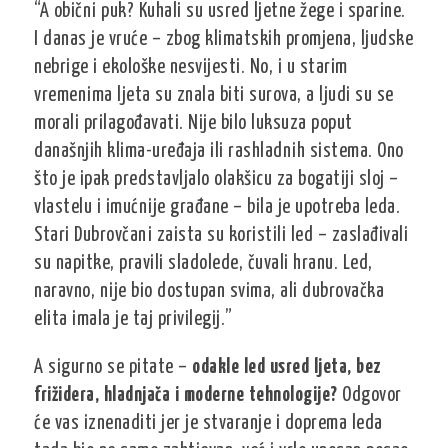
“A obični puk? Kuhali su usred ljetne žege i sparine.
I danas je vruće – zbog klimatskih promjena, ljudske
nebrige i ekološke nesvijesti. No, i u starim
vremenima ljeta su znala biti surova, a ljudi su se
morali prilagođavati. Nije bilo luksuza poput
današnjih klima-uređaja ili rashladnih sistema. Ono
što je ipak predstavljalo olakšicu za bogatiji sloj –
vlastelu i imućnije građane – bila je upotreba leda.
Stari Dubrovčani zaista su koristili led – zaslađivali
su napitke, pravili sladolede, čuvali hranu. Led,
naravno, nije bio dostupan svima, ali dubrovačka
elita imala je taj privilegij.”
A sigurno se pitate –
odakle led usred ljeta, bez
frižidera, hladnjača i moderne tehnologije?
Odgovor
će vas iznenaditi jer je stvaranje i doprema leda