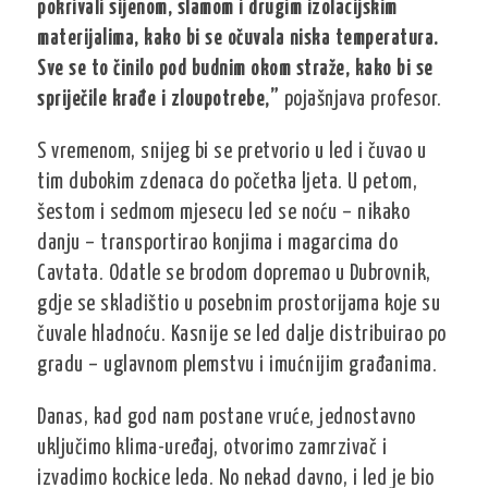
pokrivali sijenom, slamom i drugim izolacijskim
materijalima, kako bi se očuvala niska temperatura.
Sve se to činilo pod budnim okom straže, kako bi se
spriječile krađe i zloupotrebe,”
pojašnjava profesor.
S vremenom, snijeg bi se pretvorio u led i čuvao u
tim dubokim zdenaca do početka ljeta. U petom,
šestom i sedmom mjesecu led se noću – nikako
danju – transportirao konjima i magarcima do
Cavtata. Odatle se brodom dopremao u Dubrovnik,
gdje se skladištio u posebnim prostorijama koje su
čuvale hladnoću. Kasnije se led dalje distribuirao po
gradu – uglavnom plemstvu i imućnijim građanima.
Danas, kad god nam postane vruće, jednostavno
uključimo klima-uređaj, otvorimo zamrzivač i
izvadimo kockice leda. No nekad davno, i led je bio