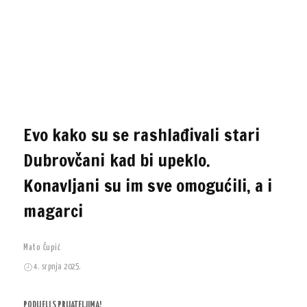
Evo kako su se rashlađivali stari
Dubrovčani kad bi upeklo.
Konavljani su im sve omogućili, a i
magarci
Mato Čupić
4. srpnja 2025.
PODIJELI S PRIJATELJIMA!