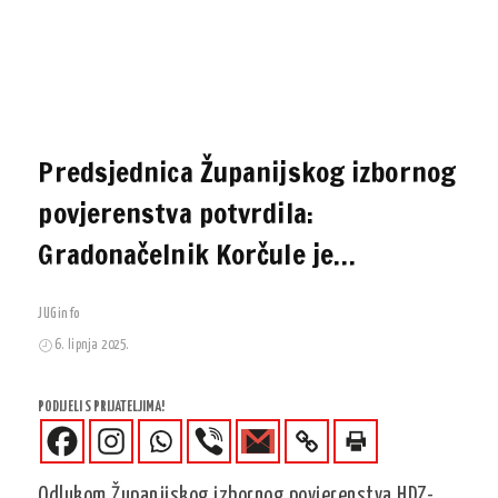
Predsjednica Županijskog izbornog
povjerenstva potvrdila:
Gradonačelnik Korčule je…
JUGinfo
6. lipnja 2025.
PODIJELI S PRIJATELJIMA!
Odlukom Županijskog izbornog povjerenstva HDZ-