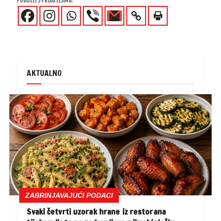
PODIJELI S PRIJATELJIMA!
AKTUALNO
ZABRINJAVAJUĆI PODACI
Svaki četvrti uzorak hrane iz restorana