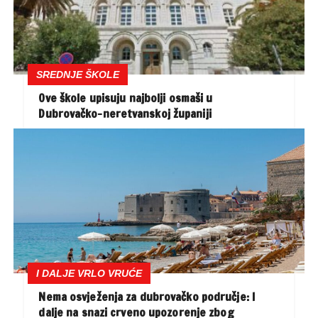
SREDNJE ŠKOLE
Ove škole upisuju najbolji osmaši u
Dubrovačko-neretvanskoj županiji
I DALJE VRLO VRUĆE
Nema osvježenja za dubrovačko područje: I
dalje na snazi crveno upozorenje zbog