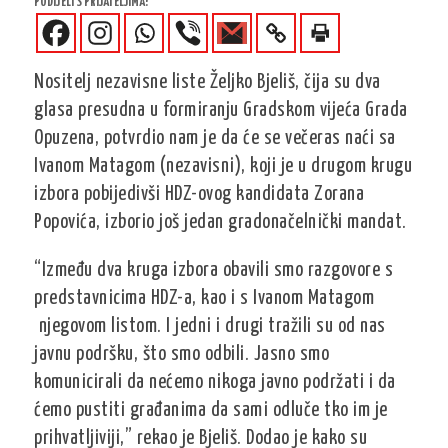
PODIJELI S PRIJATELJIMA!
Nositelj nezavisne liste Željko Bjeliš, čija su dva
glasa presudna u formiranju Gradskom vijeća Grada
Opuzena, potvrdio nam je da će se večeras naći sa
Ivanom Matagom (nezavisni), koji je u drugom krugu
izbora pobijedivši HDZ-ovog kandidata Zorana
Popovića, izborio još jedan gradonačelnički mandat.
“Između dva kruga izbora obavili smo razgovore s
predstavnicima HDZ-a, kao i s Ivanom Matagom
njegovom listom. I jedni i drugi tražili su od nas
javnu podršku, što smo odbili. Jasno smo
komunicirali da nećemo nikoga javno podržati i da
ćemo pustiti građanima da sami odluče tko im je
prihvatljiviji,” rekao je Bjeliš. Dodao je kako su