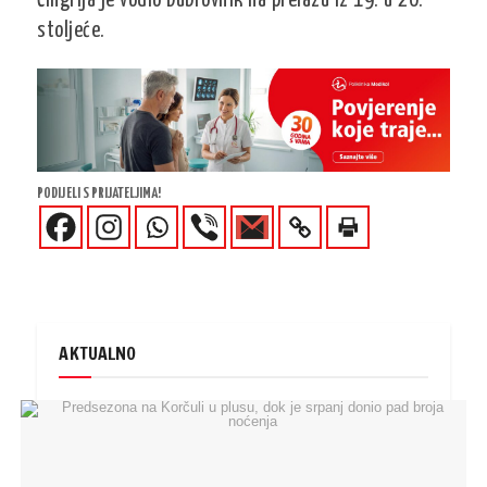
Čingrija je vodio Dubrovnik na prelazu iz 19. u 20.
stoljeće.
PODIJELI S PRIJATELJIMA!
AKTUALNO