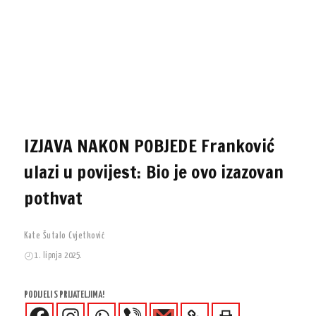
IZJAVA NAKON POBJEDE Franković
ulazi u povijest: Bio je ovo izazovan
pothvat
Kate Šutalo Cvjetković
1. lipnja 2025.
PODIJELI S PRIJATELJIMA!