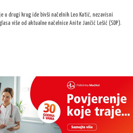
e u drugi krug ide bivši načelnik Leo Katić, nezavisni
lasa više od aktualne načelnice Anite Jančić Lešić (SDP).