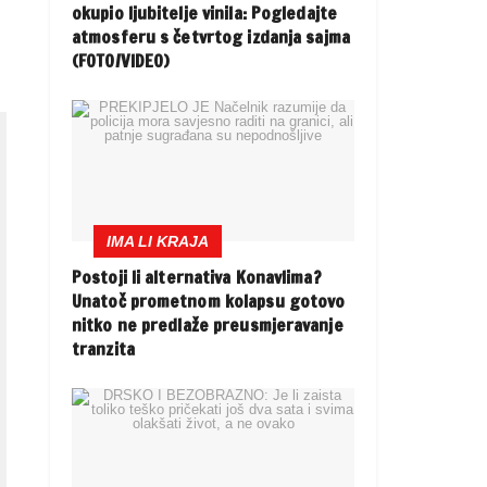
okupio ljubitelje vinila: Pogledajte
o
atmosferu s četvrtog izdanja sajma
(FOTO/VIDEO)
IMA LI KRAJA
Postoji li alternativa Konavlima?
Unatoč prometnom kolapsu gotovo
nitko ne predlaže preusmjeravanje
tranzita