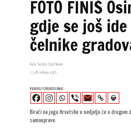
FOTO FINIŠ Osi
gdje se još ide
čelnike gradov
Kate Šutalo Cvjetković
28. svibnja 2025.
PODIJELI S PRIJATELJIMA!
Birači na jugu Hrvatske u nedjelju će u drugom d
samouprave.