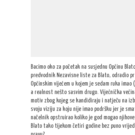
Bacimo oko za početak na susjednu Općinu Blato 
predvodnik Nezavisne liste za Blato, odradio pr
Općinskim vijećem u kojem je sedam ruka imao (i
a realnost nešto sasvim drugo. Vijećnička većina
motiv zbog kojeg se kandidiraju i natječu na izbo
svoju viziju za koju nije imao podršku jer je sm
načelnik opstruirao koliko je god mogao njihove i
Blato tako tijekom četiri godine bez puno vrijedn
pravu?