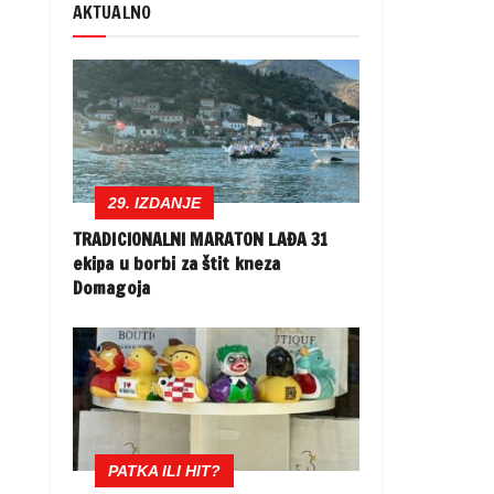
AKTUALNO
29. IZDANJE
TRADICIONALNI MARATON LAĐA 31
ekipa u borbi za štit kneza
Domagoja
PATKA ILI HIT?