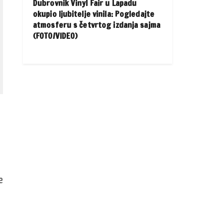
Dubrovnik Vinyl Fair u Lapadu
okupio ljubitelje vinila: Pogledajte
atmosferu s četvrtog izdanja sajma
(FOTO/VIDEO)
e
u