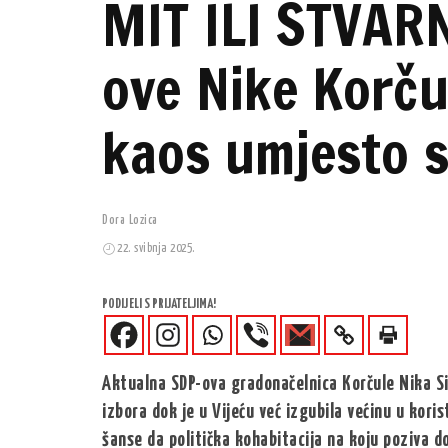
MIT ILI STVAR
ove Nike Korču
kaos umjesto s
Dora Lozica
22. svibnja 2025.
PODIJELI S PRIJATELJIMA!
Aktualna SDP-ova gradonačelnica Korčule Nika Si
izbora dok je u Vijeću već izgubila većinu u kori
šanse da politička kohabitacija na koju poziva 