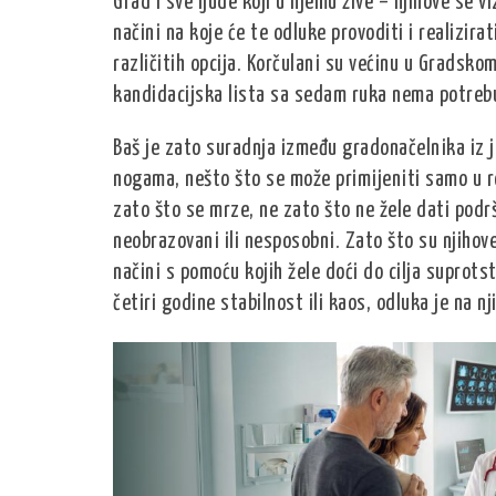
Grad i sve ljude koji u njemu žive – njihove se vi
načini na koje će te odluke provoditi i realizira
različitih opcija. Korčulani su većinu u Gradskom 
kandidacijska lista sa sedam ruka nema potrebu
Baš je zato suradnja između gradonačelnika iz 
nogama, nešto što se može primijeniti samo u r
zato što se mrze, ne zato što ne žele dati podr
neobrazovani ili nesposobni. Zato što su njihove
načini s pomoću kojih žele doći do cilja suprotst
četiri godine stabilnost ili kaos, odluka je na 