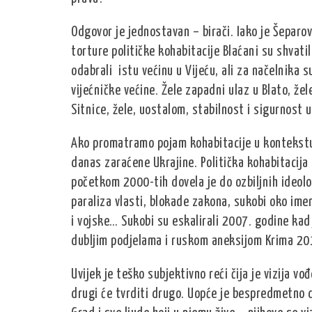
Odgovor je jednostavan – birači. Iako je Šeparo
torture političke kohabitacije Blaćani su shvatil
odabrali istu većinu u Vijeću, ali za načelnika 
vijećničke većine. Žele zapadni ulaz u Blato, že
Sitnice, žele, uostalom, stabilnost i sigurnost 
Ako promatramo pojam kohabitacije u kontekstu 
danas zaraćene Ukrajine. Politička kohabitacij
početkom 2000-tih dovela je do ozbiljnih ideološ
paraliza vlasti, blokade zakona, sukobi oko ime
i vojske… Sukobi su eskalirali 2007. godine kad 
dubljim podjelama i ruskom aneksijom Krima 20
Uvijek je teško subjektivno reći čija je vizija vođ
drugi će tvrditi drugo. Uopće je bespredmetno dovo