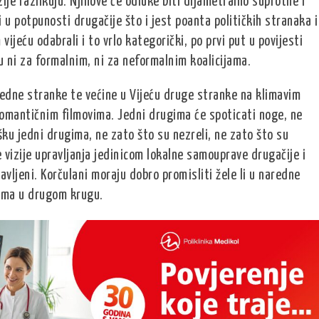
zije razlikuju. Njihove će odluke biti dijametralno suprotne i
ti u potpunosti drugačije što i jest poanta političkih stranaka i
vijeću odabrali i to vrlo kategorički, po prvi put u povijesti
 ni za formalnim, ni za neformalnim koalicijama.
jedne stranke te većine u Vijeću druge stranke na klimavim
omantičnim filmovima. Jedni drugima će spoticati noge, ne
šku jedni drugima, ne zato što su nezreli, ne zato što su
 vizije upravljanja jedinicom lokalne samouprave drugačije i
avljeni. Korčulani moraju dobro promisliti žele li u naredne
njima u drugom krugu.