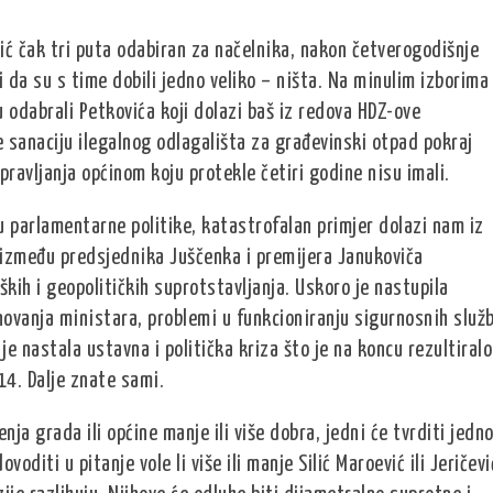
vić čak tri puta odabiran za načelnika, nakon četverogodišnje
i da su s time dobili jedno veliko – ništa. Na minulim izborima
su odabrali Petkovića koji dolazi baš iz redova HDZ-ove
le sanaciju ilegalnog odlagališta za građevinski otpad pokraj
upravljanja općinom koju protekle četiri godine nisu imali.
parlamentarne politike, katastrofalan primjer dolazi nam iz
a između predsjednika Juščenka i premijera Janukoviča
kih i geopolitičkih suprotstavljanja. Uskoro je nastupila
novanja ministara, problemi u funkcioniranju sigurnosnih služb
je nastala ustavna i politička kriza što je na koncu rezultiralo
14. Dalje znate sami.
enja grada ili općine manje ili više dobra, jedni će tvrditi jedno
diti u pitanje vole li više ili manje Silić Maroević ili Jeričevi