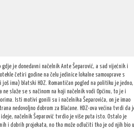
gdje je donedavni načelnik Ante Šeparović, a sad vijećnik i
otekle četiri godine na čelu jedinice lokalne samouprave s
 još ima) blatski HDZ. Romantičan pogled na politiku je jedno,
 ne slaže se s načinom na koji načelnik vodi Općinu, to je i
rima. Isti motivi gonili su i načelnika Šeparovića, on je imao
atrana nedovoljno dobrom za Blaćane. HDZ-ova većina tvrdi da j
deje, načelnik Šeparović tvrdio je više puta isto. Ostalo je
ih i dobrih projekata, no tko može odlučiti tko je od njih bio 