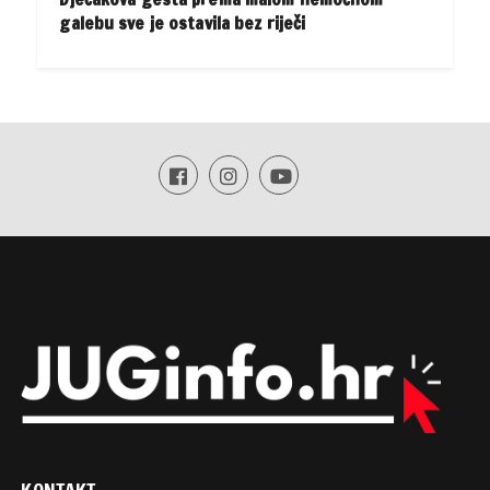
galebu sve je ostavila bez riječi
KONTAKT