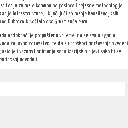
riterija za male komunalne poslove i nejasne metodologije
acije infrastrukture, uključujući snimanje kanalizacijskih
Grad Dubrovnik koštalo oko 500 tisuća eura.
ada nadoknađuje propušteno vrijeme, da se sva ulaganja
voda za javno zdravstvo, te da su troškovi održavanja sveden
io je i važnost snimanja kanalizacijskih cijevi kako bi se
oborinskoj odvodnji.