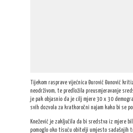
Tijekom rasprave vijećnica Đurović Đanović kriti
neodrživom, te predložila preusmjeravanje sred
je pak objasnio da je cilj mjere 30 x 30 demogra
svih dozvola za kratkoročni najam kako bi se p
Knežević je zaključila da bi sredstva iz mjere b
pomoglo oko tisuću obitelji umjesto sadašnjih t