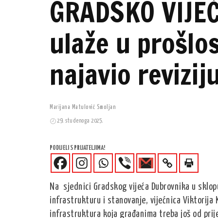
GRADSKO VIJEĆ
ulaže u prošlos
najavio revizij
Marijana Matulović Smoljan
29. studenoga 2025.
PODIJELI S PRIJATELJIMA!
Na sjednici Gradskog vijeća Dubrovnika u sklo
infrastrukturu i stanovanje, vijećnica Viktorija
infrastruktura koja građanima treba još od prij