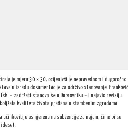
zirala je mjeru 30 x 30, ocijenivši je nepravednom i dugoročno
stava u izradu dokumentacije za održivo stanovanje. Frankovi
fski – zadržati stanovnike u Dubrovniku – i najavio reviziju
oboljšala kvaliteta života građana u stambenim zgradama.
ila učinkovitije usmjerena na subvencije za najam, čime bi se
rideset.