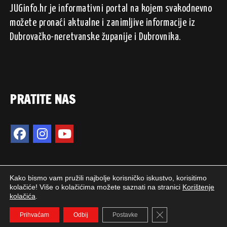
JUGinfo.hr je informativni portal na kojem svakodnevno
možete pronaći aktualne i zanimljive informacije iz
Dubrovačko-neretvanske županije i Dubrovnika.
PRATITE NAS
Kako bismo vam pružili najbolje korisničko iskustvo, korisitimo
kolačiće! Više o kolačićima možete saznati na stranici
Korištenje
kolačića
.
2024. © JUGinfo.hr / Sva prava pridržana.
Close GDPR Cookie 
WEB PEPERIT
Prihvaćam
Odbij
Postavke