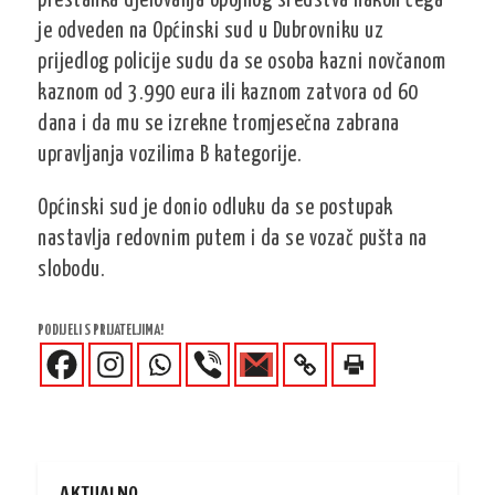
prestanka djelovanja opojnog sredstva nakon čega
je odveden na Općinski sud u Dubrovniku uz
prijedlog policije sudu da se osoba kazni novčanom
kaznom od 3.990 eura ili kaznom zatvora od 60
dana i da mu se izrekne tromjesečna zabrana
upravljanja vozilima B kategorije.
Općinski sud je donio odluku da se postupak
nastavlja redovnim putem i da se vozač pušta na
slobodu.
PODIJELI S PRIJATELJIMA!
AKTUALNO