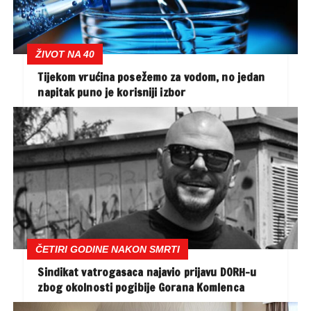
ŽIVOT NA 40
Tijekom vrućina posežemo za vodom, no jedan
napitak puno je korisniji izbor
ČETIRI GODINE NAKON SMRTI
Sindikat vatrogasaca najavio prijavu DORH-u
zbog okolnosti pogibije Gorana Komlenca