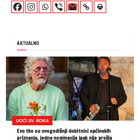
AKTUALNO
UOČI SV. ROKA
Evo tko su ovogodišnji dobitnici općinskih
priznanja, jedna nominacija ipak nije prošla