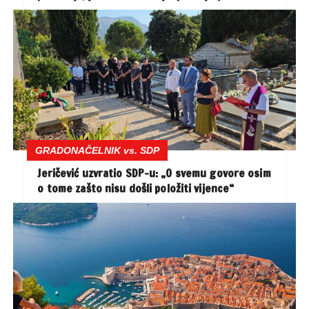
GRADONAČELNIK vs. SDP
Jeričević uzvratio SDP-u: „O svemu govore osim
o tome zašto nisu došli položiti vijence“