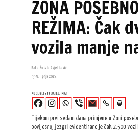
ZONA POSEBN
REŽIMA: Čak dvi
vozila manje n
Kate Šutalo Cvjetković
9. lipnja 2025.
PODIJELI S PRIJATELJIMA!
Tijekom prvi sedam dana primjene u Zoni posebno
povijesnoj jezgri evidentirano je čak 2.500 vozi