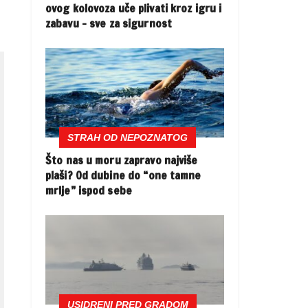
ovog kolovoza uče plivati kroz igru i
zabavu – sve za sigurnost
STRAH OD NEPOZNATOG
Što nas u moru zapravo najviše
plaši? Od dubine do “one tamne
mrlje” ispod sebe
USIDRENI PRED GRADOM