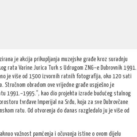
zirana je akcija prikupljanja muzejske građe kroz suradnju
skog rata Varine Jurica Turk s Udrugom ZNG–e Dubrovnik 1991.
no je više od 1500 izvornih ratnih fotografija, oko 120 sati
. Stručnom obradom ove vrijedne građe uspješno je
atu 1991.–1995.”, kao dio projekta izrade budućeg stalnog
rostoru tvrđave Imperijal na Srđu, koja za sve Dubrovčane
nskom ratu. Od otvorenja do danas razgledalo ju je više od
aknuo važnost pamćenja i očuvanja istine o ovom dijelu