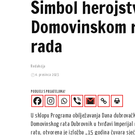
Simbol herojst
Domovinskom r
rada
Redakcija
4. prosinca 2023.
PODIJELI S PRIJATELJIMA!
U sklopu Programa obilježavanja Dana dubrovački
Domovinskog rata Dubrovnik u tvrđavi Imperijal
ratu, otvorena je izložba „15 godina čuvara sjeć