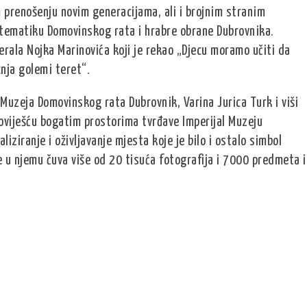
 prenošenju novim generacijama, ali i brojnim stranim
a tematiku Domovinskog rata i hrabre obrane Dubrovnika.
erala Nojka Marinovića koji je rekao „Djecu moramo učiti da
žnja golemi teret“.
a Muzeja Domovinskog rata Dubrovnik, Varina Jurica Turk i viši
poviješću bogatim prostorima tvrđave Imperijal Muzeju
ziranje i oživljavanje mjesta koje je bilo i ostalo simbol
 u njemu čuva više od 20 tisuća fotografija i 7000 predmeta i