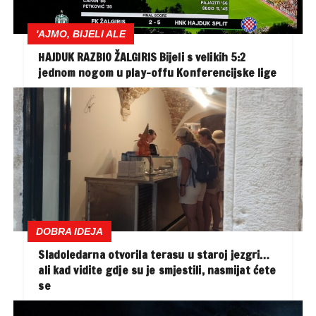
'AJMO, BIJELI ALE
HAJDUK RAZBIO ŽALGIRIS Bijeli s velikih 5:2
jednom nogom u play-offu Konferencijske lige
DOBRA IDEJA
Sladoledarna otvorila terasu u staroj jezgri…
ali kad vidite gdje su je smjestili, nasmijat ćete
se