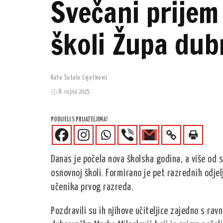
Svečani prijem
školi Župa du
Kate Šutalo Cvjetković
8. rujna 2025.
PODIJELI S PRIJATELJIMA!
Danas je počela nova školska godina, a više od 
osnovnoj školi. Formirano je pet razrednih odjel
učenika prvog razreda.
Pozdravili su ih njihove učiteljice zajedno s rav