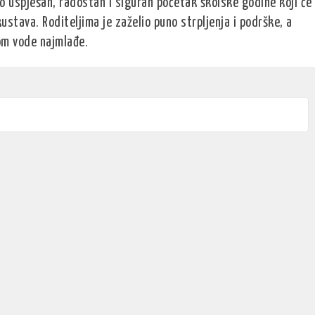
io uspješan, radostan i siguran početak školske godine koji će
skustava.
Roditeljima je zaželio puno strpljenja i podrške, a
jom vode najmlađe.