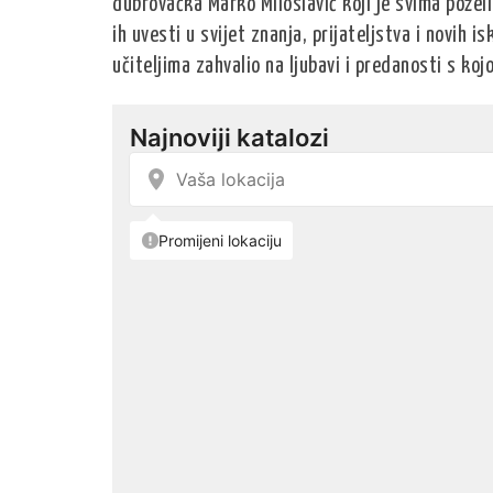
dubrovačka Marko Miloslavić koji je svima požel
ih uvesti u svijet znanja, prijateljstva i novih i
učiteljima zahvalio na ljubavi i predanosti s ko