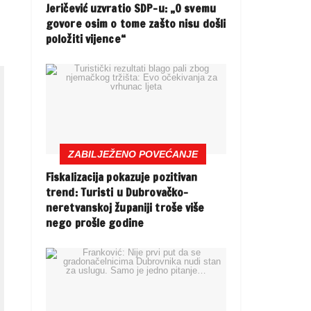
Jeričević uzvratio SDP-u: „O svemu
govore osim o tome zašto nisu došli
položiti vijence“
ZABILJEŽENO POVEĆANJE
Fiskalizacija pokazuje pozitivan
trend: Turisti u Dubrovačko-
neretvanskoj županiji troše više
nego prošle godine