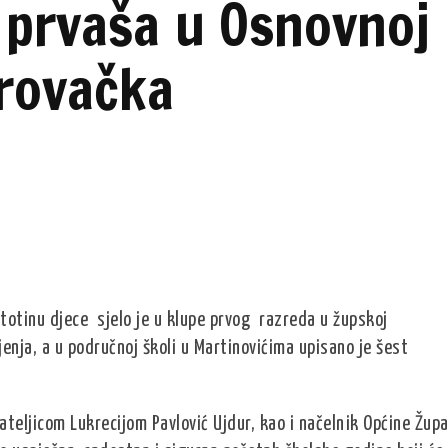
 prvaša u Osnovnoj
brovačka
stotinu djece sjelo je u klupe prvog razreda u župskoj
jenja, a u područnoj školi u Martinovićima upisano je šest
nateljicom Lukrecijom Pavlović Ujdur, kao i načelnik Općine Žup