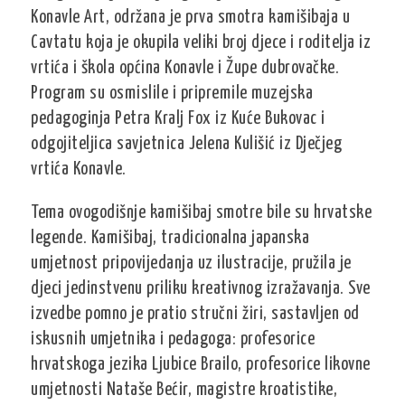
Konavle Art, održana je prva smotra kamišibaja u
Cavtatu koja je okupila veliki broj djece i roditelja iz
vrtića i škola općina Konavle i Župe dubrovačke.
Program su osmislile i pripremile muzejska
pedagoginja Petra Kralj Fox iz Kuće Bukovac i
odgojiteljica savjetnica Jelena Kulišić iz Dječjeg
vrtića Konavle.
Tema ovogodišnje kamišibaj smotre bile su hrvatske
legende. Kamišibaj, tradicionalna japanska
umjetnost pripovijedanja uz ilustracije, pružila je
djeci jedinstvenu priliku kreativnog izražavanja. Sve
izvedbe pomno je pratio stručni žiri, sastavljen od
iskusnih umjetnika i pedagoga: profesorice
hrvatskoga jezika Ljubice Brailo, profesorice likovne
umjetnosti Nataše Bećir, magistre kroatistike,